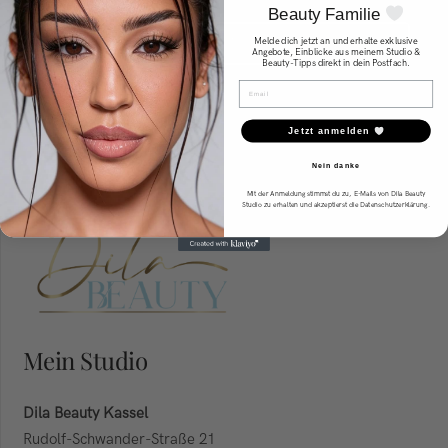
Beauty Familie
ONLINE TERMIN VEREINBAREN
Melde dich jetzt an und erhalte exklusive
Angebote, Einblicke aus meinem Studio &
Beauty-Tipps direkt in dein Postfach.
Email
Jetzt anmelden
Nein danke
Mit der Anmeldung stimmst du zu, E-Mails von Dila Beauty
Studio zu erhalten und akzeptierst die Datenschutzerklärung.
Mein Studio
Dila Beauty Kassel
Rudolf-Schwander-Straße 21