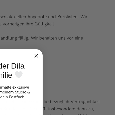
sses aktuellen Angebote und Preislisten. Wir
 vorherigen ihre Gültigkeit.
ndlung fällig. Wir behalten uns vor eine
der Dila
ilie
erhalte exklusive
 meinem Studio &
 dein Postfach.
gesetzt. Eine Garantie bezüglich Verträglichkeit
 Kunden ab. Dies trifft insbesondere dann zu,