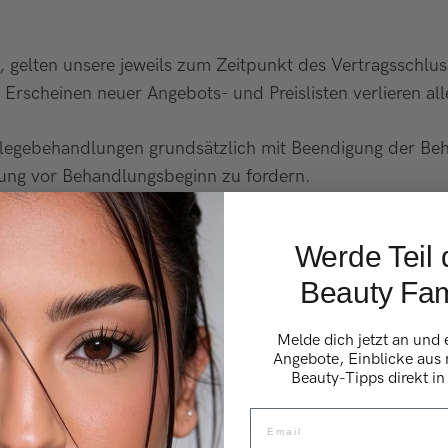
st, gelten unsere jeweils zum Zeitpunkt des Vertragsschlu
Erscheinen neuer Angebots- und Preislisten verlieren alle
Pflegebehandlungen grundsätzlich mit Beendigung der Beha
ung vor Behandlungsbeginn zu fordern.
inbarte Preis im Zeitpunkt der Warenübergabe fällig.
Werde Teil 
Beauty Fam
s EC-Cash Lastschriftverfahren.
Melde dich jetzt an und 
Angebote, Einblicke aus
Beauty-Tipps direkt in
en des jeweiligen Hautbildes entsprechende Produkte ein
Email
 Behandlungserfolg hängt vom individuellen Hautbild des