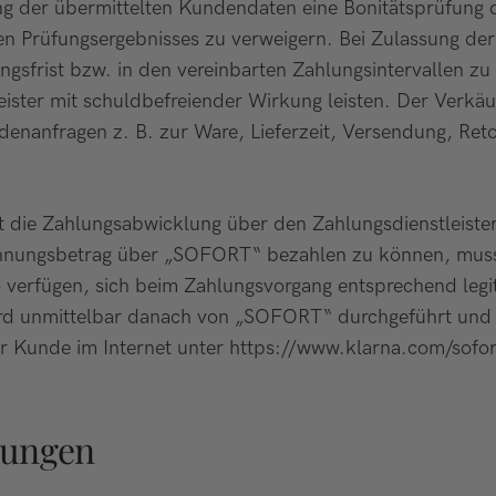
ng der übermittelten Kundendaten eine Bonitätsprüfung 
ven Prüfungsergebnisses zu verweigern. Bei Zulassung d
gsfrist bzw. in den vereinbarten Zahlungsintervallen zu 
ister mit schuldbefreiender Wirkung leisten. Der Verkäuf
denanfragen z. B. zur Ware, Lieferzeit, Versendung, Re
t die Zahlungsabwicklung über den Zahlungsdienstlei
ungsbetrag über „SOFORT“ bezahlen zu können, muss d
 verfügen, sich beim Zahlungsvorgang entsprechend leg
ird unmittelbar danach von „SOFORT“ durchgeführt und
r Kunde im Internet unter
https://www.klarna.com
/sofor
gungen