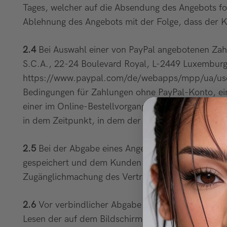
Tages, welcher auf die Absendung des Angebots fol
Ablehnung des Angebots mit der Folge, dass der K
2.4
Bei Auswahl einer von PayPal angebotenen Zahlu
S.C.A., 22-24 Boulevard Royal, L-2449 Luxemburg
https://www.paypal.com
/de
/webapps
/mpp
/ua
/us
Bedingungen für Zahlungen ohne PayPal-Konto, e
einer im Online-Bestellvorgang auswählbaren von 
in dem Zeitpunkt, in dem der Kunde den Button ank
2.5
Bei der Abgabe eines Angebots über das Online
gespeichert und dem Kunden nach Absendung von de
Zugänglichmachung des Vertragstextes durch den V
2.6
Vor verbindlicher Abgabe der Bestellung über
Lesen der auf dem Bildschirm dargestellten Infor