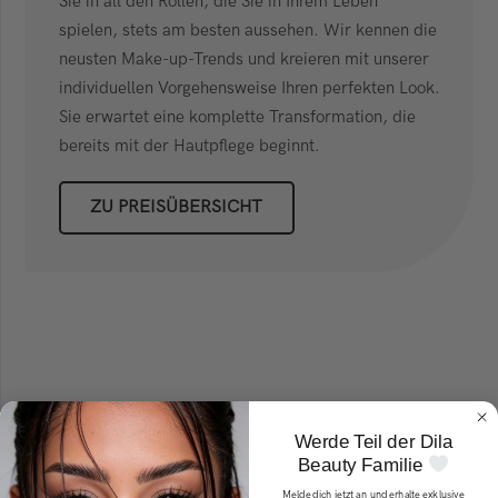
Sie in all den Rollen, die Sie in Ihrem Leben
spielen, stets am besten aussehen. Wir kennen die
neusten Make-up-Trends und kreieren mit unserer
individuellen Vorgehensweise Ihren perfekten Look.
Sie erwartet eine komplette Transformation, die
bereits mit der Hautpflege beginnt.
ZU PREISÜBERSICHT
Werde Teil der Dila
Beauty Familie
Melde dich jetzt an und erhalte exklusive