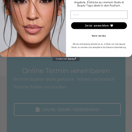
Angebote, Einblicke aus meinem Studio &
Beauty-Tipps direkt in dein Postfach.
Email
Jetzt anmelden
Nein danke
Mit der Anmeldung stimmst du zu, E-Mails von Dila Beauty
Studio zu erhalten und akzeptierst die Datenschutzerklärung.
Online Termin vereinbaren
Termine buchen leicht gemacht. Schnell und einfach
Termine finden und buchen.
ONLINE TERMIN VEREINBAREN