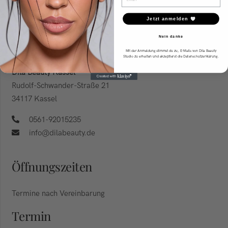
Jetzt anmelden
Nein danke
Mein Studio
Mit der Anmeldung stimmst du zu, E-Mails von Dila Beauty
Studio zu erhalten und akzeptierst die Datenschutzerklärung.
Dila Beauty Kassel
Rudolf-Schwander-Straße 21
34117 Kassel
0561-92015235
info@dilabeauty.de
Öffnungszeiten
Termine nach Vereinbarung
Termin