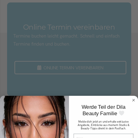
Online Termin vereinbaren
Termine buchen leicht gemacht. Schnell und einfach
Termine finden und buchen.
ONLINE TERMIN VEREINBAREN
Werde Teil der Dila
Beauty Familie
Melde dich jetzt an und erhalte exklusive
Angebote, Einblicke aus meinem Studio &
Beauty-Tipps direkt in dein Postfach.
Email