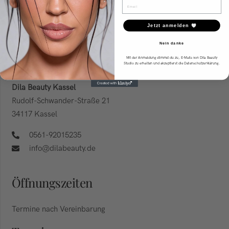
Email
Jetzt anmelden
Nein danke
Mein Studio
Mit der Anmeldung stimmst du zu, E-Mails von Dila Beauty
Studio zu erhalten und akzeptierst die Datenschutzerklärung.
Dila Beauty Kassel
Rudolf-Schwander-Straße 21
34117 Kassel
0561-92015235
info@dilabeauty.de
Öffnungszeiten
Termine nach Vereinbarung